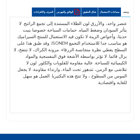
وصف
مساحات الاستعمال
شكل التطبيق
الوثائق والفهرس
الصرف والاقتراحات
عنصر واحد، والأزرق لون الطلاء المستندة إلى تجمع الراتنج. لا
يتأثر السودان وضغط المياه. حمامات السباحة خصوصا بنيت
حديثا، وأحواض الزينة لا تكون قيد الاستعمال للمنتج السيراميك
هو مناسب جدا للاستخدام التجمع ISONEM. وقد طبق هذا على
السطح يعطي نظرة متجانسة الزرقاء. مرونة الكراك، لا تنتفخ، لا
يزال قائما. لا تؤثر بواسطة الأشعة فوق البنفسجية والمواد
الكيميائية للسباحة. عالية مقاومة للقلويات والكلور. لون لا
تتلاشى مع الزمن، تتدهور تحت الماء، وارتداء مقاومة. لا يجعل
الموس من السطوح ، ولا تنتج هذه البكتيريا. العمل هو سهل
للغاية واقتصادية.