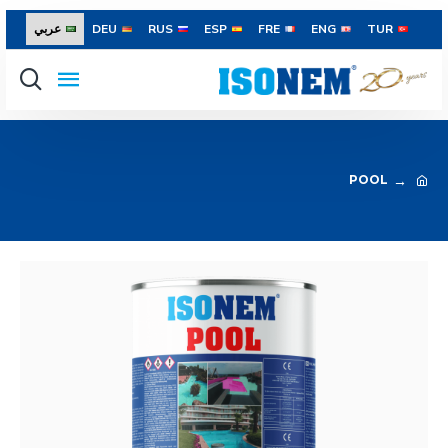
TUR
ENG
FRE
ESP
RUS
DEU
عربي
POOL