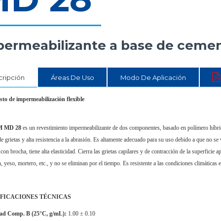
ermeabilizante a base de cemen
ripción
Áreas De Uso
Modo De Aplicación
o de impermeabilización flexible
 MD 28
es un revestimiento impermeabilizante de dos componentes, basado en polímero híbri
e grietas y alta resistencia a la abrasión. Es altamente adecuado para su uso debido a que no se 
 con brocha, tiene alta elasticidad. Cierra las grietas capilares y de contracción de la superficie
 yeso, mortero, etc., y no se eliminan por el tiempo. Es resistente a las condiciones climáticas
FICACIONES T
É
CNICAS
dad Comp.
B (25°C, g/mL):
1.00 ± 0.10