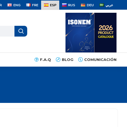
R
ENG
FRE
ESP
RUS
DEU
عربي
F.A.Q
BLOG
COMUNICACIÓN