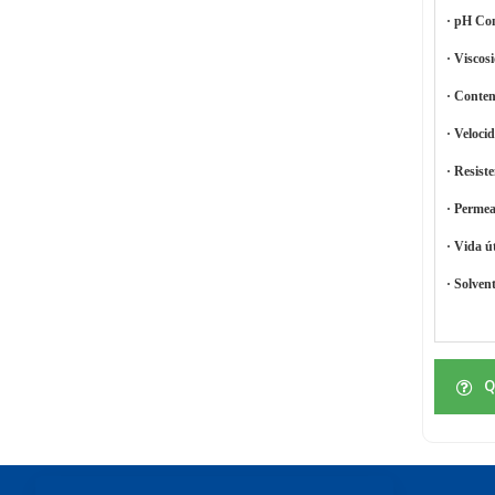
· pH Co
· Viscos
· Conten
· Veloci
· Resist
· Permea
· Vida út
· Solven
Q