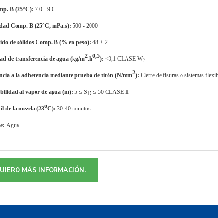
mp. B (25°C):
7.0 - 9.0
idad Comp. B (25°C, mPa.s):
500 - 2000
ido de sólidos Comp. B (% en peso):
48 ± 2
2
0,5
dad de transferencia de agua (kg/m
.h
):
<0,1 CLASE W
3
2
encia a la adherencia mediante prueba de tirón (N/mm
):
Cierre de fisuras o sistemas flexi
bilidad al vapor de agua (m):
5 ≤ S
≤ 50 CLASE II
D
o
il de la mezcla (23
C):
30-40 minutos
te:
Agua
UIERO MÁS INFORMACIÓN.