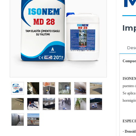
Imp
Desc
Compuest
ISONEM
puenteo d
Se aplica
hormigón,
ESPECI
· Densi