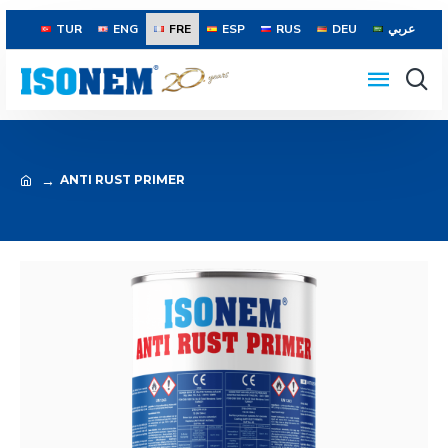
TUR
ENG
FRE
ESP
RUS
DEU
عربي
ANTI RUST PRIMER