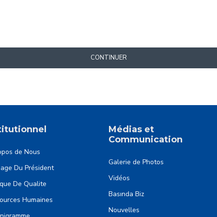
CONTINUER
titutionnel
Médias et
Communication
opos de Nous
Galerie de Photos
age Du Président
Vidéos
ıque De Qualite
Basında Biz
ources Humaines
Nouvelles
nigramme