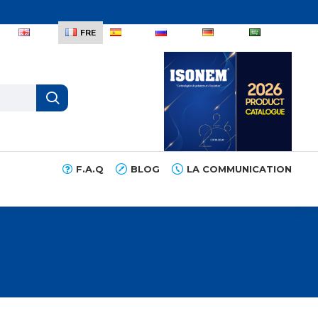
R
ENG
FRE
ESP
RUS
DEU
عربي
F.A.Q
BLOG
LA COMMUNICATION