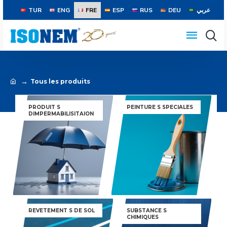
TUR
ENG
FRE
ESP
RUS
DEU
عربي
Tous les produits
PRODUIT S
PEINTURE S SPECIALES
DIMPERMABILISITAION
Tous les produits
REVETEMENT S DE SOL
SUBSTANCE S
CHIMIQUES