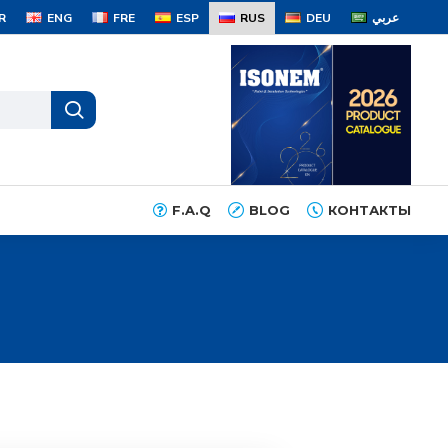
R
ENG
FRE
ESP
RUS
DEU
عربي
F.A.Q
BLOG
КОНТАКТЫ