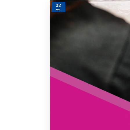
02
авг.