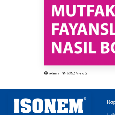
admin
6052 View(s)
Ко
О на