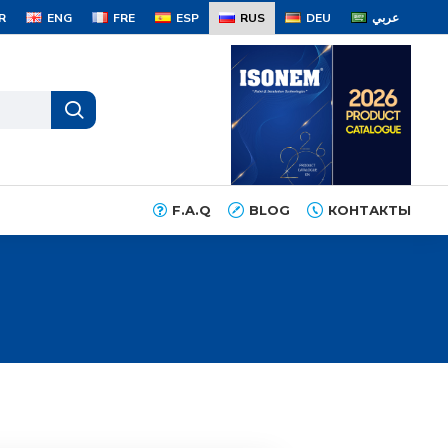
R
ENG
FRE
ESP
RUS
DEU
عربي
F.A.Q
BLOG
КОНТАКТЫ