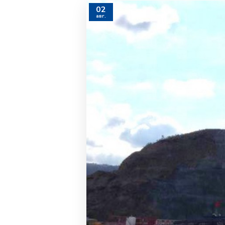
02
авг.