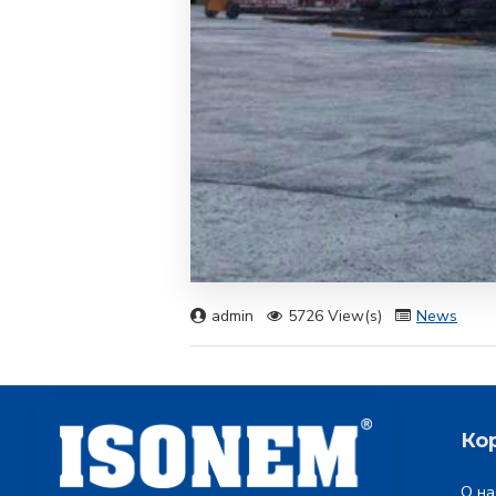
admin
5726 View(s)
News
Ко
О на