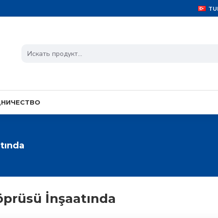
TU
ДНИЧЕСТВО
tında
öprüsü İnşaatında