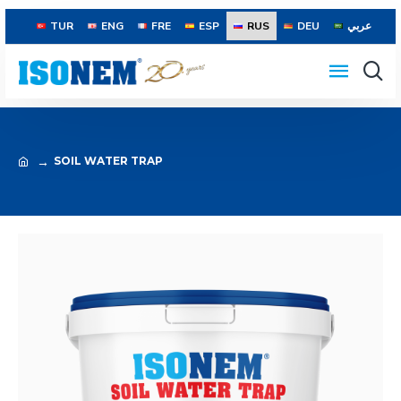
TUR
ENG
FRE
ESP
RUS
DEU
عربي
SOIL WATER TRAP