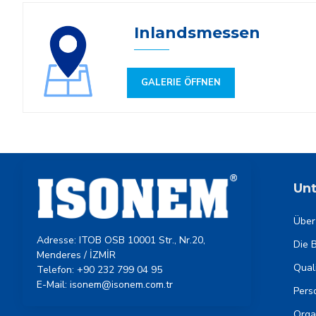
Inlandsmessen
GALERIE ÖFFNEN
Un
Über
Adresse: ITOB OSB 10001 Str., Nr.20,
Die 
Menderes / İZMİR
Quali
Telefon: +90 232 799 04 95
E-Mail: isonem@isonem.com.tr
Pers
Orga