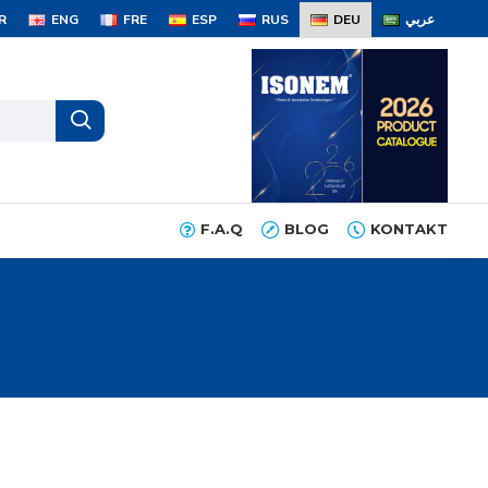
R
ENG
FRE
ESP
RUS
DEU
عربي
F.A.Q
BLOG
KONTAKT