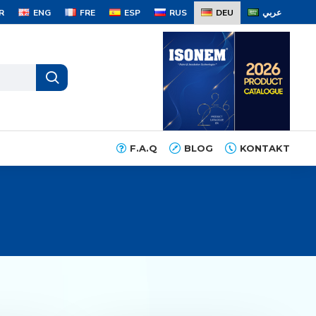
R
ENG
FRE
ESP
RUS
DEU
عربي
F.A.Q
BLOG
KONTAKT