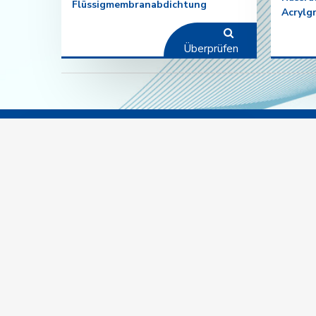
Flüssigmembranabdichtung
Acrylg
Überprüfen
Un
Über
Adresse: ITOB OSB 10001 Str., Nr.20,
Die 
Menderes / İZMİR
Quali
Telefon: +90 232 799 04 95
E-Mail: isonem@isonem.com.tr
Pers
Orga