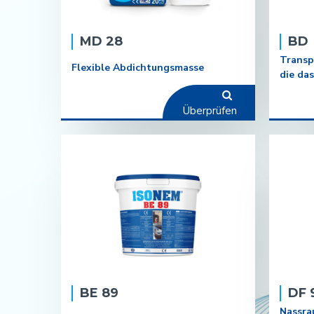
MD 28
BD
Transp
Flexible Abdichtungsmasse
die das
Überprüfen
BE 89
DF 
Nassra