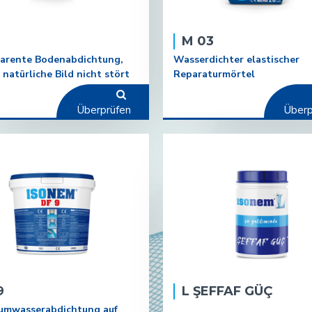
M 03
arente Bodenabdichtung,
Wasserdichter elastischer
 natürliche Bild nicht stört
Reparaturmörtel
Überprüfen
Überp
9
L ŞEFFAF GÜÇ
umwasserabdichtung auf