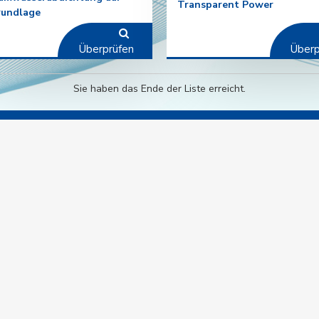
Transparent Power
rundlage
Überprüfen
Überp
Sie haben das Ende der Liste erreicht.
ternehmens
Medien und
Kommunikation
 uns
Fotogalerie
Botschaft des Vorsitzenden
Videos
tätsrichtlinie
Basında Biz
onalwesen
Nachrichten
nisatorische Struktur
Kontaktieren Sie uns