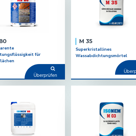
80
M 35
arente
Superkristallines
tungsflüssigkeit für
Wassabdichtungsmörtel
lächen
Überp
Überprüfen