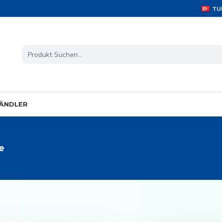
TU
ÄNDLER
e