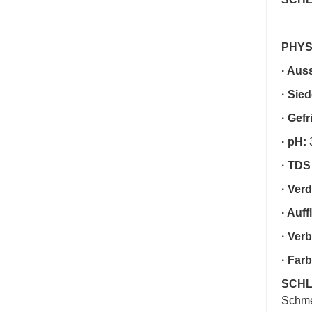
PHYS
· Aus
· Sie
· Gef
· pH:
· TDS
· Ver
· Auf
· Ver
· Far
SCHL
Schme