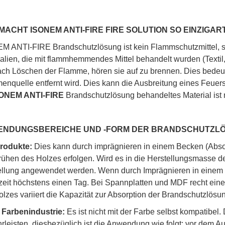
MACHT ISONEM ANTI-FIRE FIRE SOLUTION SO EINZIGAR
M ANTI-FIRE Brandschutzlösung ist kein Flammschutzmittel, s
alien, die mit flammhemmendes Mittel behandelt wurden (Textil
ach Löschen der Flamme, hören sie auf zu brennen. Dies bedeut
enquelle entfernt wird. Dies kann die Ausbreitung eines Feuer
ONEM ANTI-FIRE
Brandschutzlösung behandeltes Material ist n
NDUNGSBEREICHE UND -FORM DER BRANDSCHUTZLÖSU
rodukte:
Dies kann durch imprägnieren in einem Becken (Abso
rühen des Holzes erfolgen. Wird es in die Herstellungsmasse d
ellung angewendet werden. Wenn durch Imprägnieren in einem 
zeit höchstens einen Tag. Bei Spannplatten und MDF recht ein
lzes variiert die Kapazität zur Absorption der Brandschutzlösu
r Farbenindustrie:
Es ist nicht mit der Farbe selbst kompatibel.
leisten, diesbezüglich ist die Anwendung wie folgt; vor dem Au