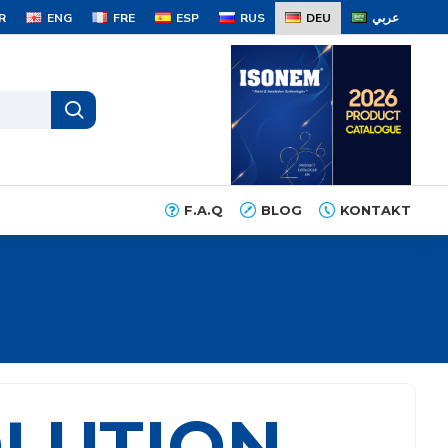
R
ENG
FRE
ESP
RUS
DEU
عربي
F.A.Q
BLOG
KONTAKT
OLUTION