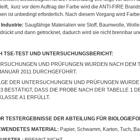
leift, kurz vor dem Auftrag der Farbe wird die ANTI-FIRE Bran
en ist unbedingt erforderlich. Nach diesem Vorgang wird Farbe
 Industrie:
Saugfähige Materialien wie Stoff, Baumwolle, Wol
rückt und dann getrocknet, dadurch wird sie nicht brennbar und
 TSE-TEST UND UNTERSUCHUNGSBERICHT:
RSUCHUNGEN UND PRÜFUNGEN WURDEN NACH DEM TÜR
/JANUAR 2011 DURCHGEFÜHRT.
LGE DER UNTERSUCHUNGEN UND PRÜFUNGEN WURDE MI
13 BESTÄTIGT, DASS DIE PROBE NACH DER TABELLE 1 DE
KLASSE A1 ERFÜLLT.
R TESTERGEBNISSE DER ABTEILUNG FÜR BIOLOGIEFO
WENDETES MATERIAL:
Papier, Schwamm, Karton, Tuch, B
USSTEIL:
BRENNT NICHT