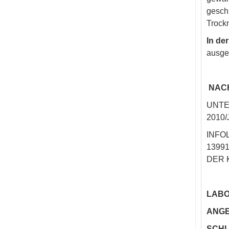
gesch
Trockn
In der
ausged
NACH
UNTE
2010
INFO
1399
DER 
LABO
ANGE
SCHL