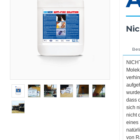
Ni
Bes
NICHT
Molekü
verhin
aufgeh
wurde
dass d
sich n
nicht 
eines
natürl
von R