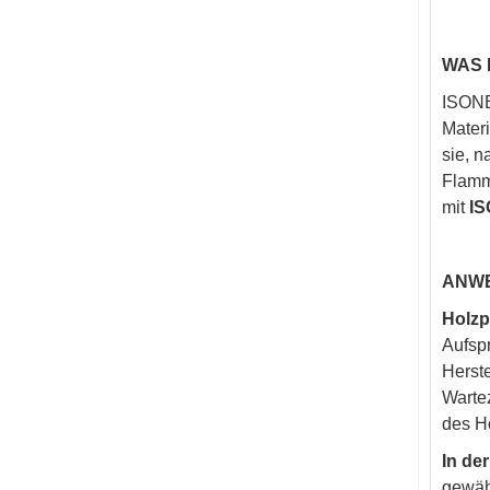
WAS 
ISONE
Materi
sie, n
Flamm
mit
IS
ANWE
Holzp
Aufsp
Herst
Warte
des Ho
In de
gewähr