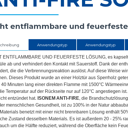
cht entflammbare und feuerfest
chreibung
Anwendungstyp
Anwendungstyp
 ENTFLAMMBARE UND FEUERFESTE LÖSUNG, es kapselt die Ob
le ab und verhindert den Kontakt mit Sauerstoff. Dank der ent
dert, die die Verbrennungsreaktion auslöst. Auf diese Weise w
en. Dieses Produkt wurde an einer Holztür aus Sperrholz getes
 40 Minuten lang einer direkten Flamme mit 1500°C Wärmeeinwi
ie Temperatur auf der Rückseite nur auf 120°C angestiegen ist
icht entzündet hat.
ISONEM ANTI-FIRE
, die Brandschutzlösung
der menschlichen Gesundheit, ist zu 100% in der Natur abbauba
 Materials benetzt mit einer nicht brennbaren Lösung enthält 
iche Zustand desselben Materials. Es ist außerdem 20 - 25% rauc
auch um die Hälfte reduziert, während die Oberfläche kein Feu