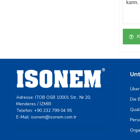
kann.
I
Un
Über
Adresse: ITOB OSB 10001 Str., Nr.20,
Die 
Menderes / İZMİR
Quali
Telefon: +90 232 799 04 95
E-Mail: isonem@isonem.com.tr
Pers
Orga