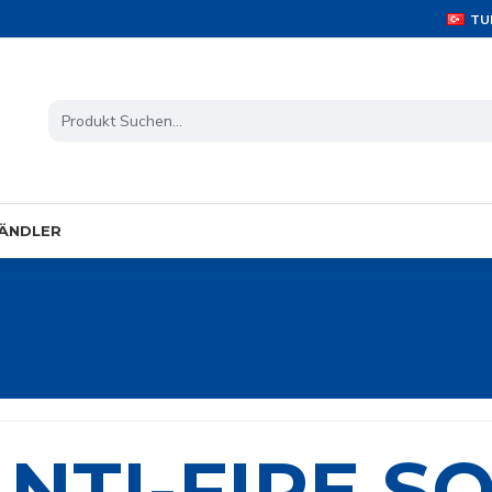
TU
ÄNDLER
NTI-FIRE S