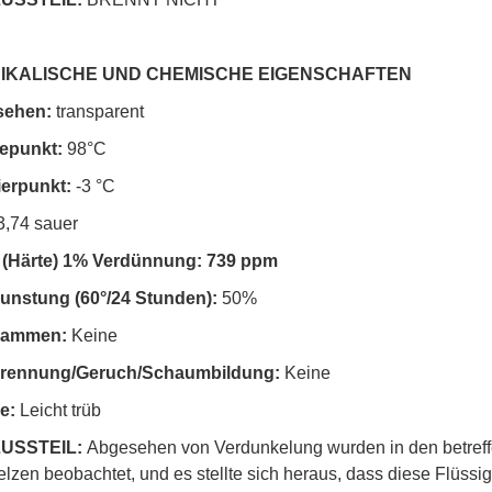
IKALISCHE UND CHEMISCHE EIGENSCHAFTEN
sehen:
transparent
depunkt:
98°C
rierpunkt:
-3 °C
3,74 sauer
 (Härte) 1% Verdünnung: 739 ppm
dunstung (60°/24 Stunden):
50%
flammen:
Keine
brennung/Geruch/Schaumbildung:
Keine
be:
Leicht trüb
USSTEIL:
Abgesehen von Verdunkelung wurden in den betreff
lzen beobachtet, und es stellte sich heraus, dass diese Flüss