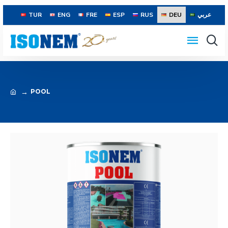
TUR
ENG
FRE
ESP
RUS
DEU
عربي
POOL